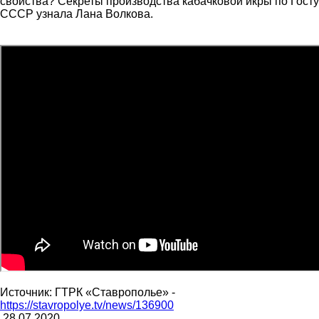
свойства? Секреты производства кабачковой икры по Госту
СССР узнала Лана Волкова.
Источник: ГТРК «Ставрополье» -
https://stavropolye.tv/news/136900
28.07.2020