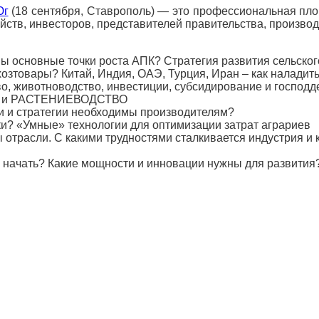
Юг
(18 сентября, Ставрополь) — это профессиональная пл
ств, инвесторов, представителей правительства, производ
вные точки роста АПК? Стратегия развития сельского хо
зтовары? Китай, Индия, ОАЭ, Турция, Иран – как наладить
ивотноводство, инвестиции, субсидирование и господде
ВО и РАСТЕНИЕВОДСТВО
ии и стратегии необходимы производителям?
оки? «Умные» технологии для оптимизации затрат аграриев
 отрасли. С какими трудностями сталкивается индустрия и 
о начать? Какие мощности и инновации нужны для развития