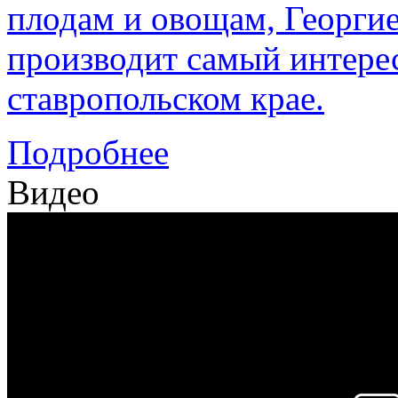
плодам и овощам, Георги
производит самый интере
ставропольском крае.
Подробнее
Видео